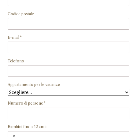
Codice postale
Campo
E-mail
*
obbligatorio
Telefono
Appartamento per le vacanze
Campo
Numero di persone
*
obbligatorio
Bambini fino a 12 anni