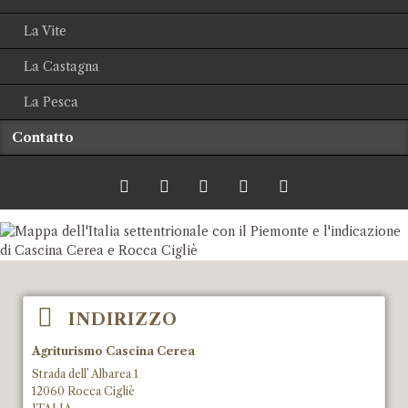
La Vite
La Castagna
La Pesca
Contatto
Twitter
LinkedIn
Google+
Facebook
RSS-
Feed
INDIRIZZO
Agriturismo Cascina Cerea
Strada dell’ Albarea 1
12060 Rocca Cigliè